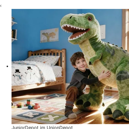
‹
JuniorDepot im UnionDepot