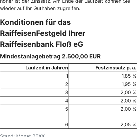
höher ist der Zinssatz. Am Ende der Laufzeit können Sie
wieder auf Ihr Guthaben zugreifen.
Konditionen für das
RaiffeisenFestgeld Ihrer
Raiffeisenbank Floß eG
Mindestanlagebetrag 2.500,00 EUR
Laufzeit in Jahren
Festzinssatz p. a.
1
1,85 %
2
1,95 %
3
2,00 %
4
2,00 %
5
2,00 %
6
2,05 %
S
t
and:
Monat
20X
X