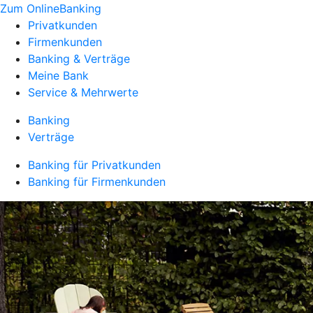
Zum OnlineBanking
Privatkunden
Firmenkunden
Banking & Verträge
Meine Bank
Service & Mehrwerte
Banking
Verträge
Banking für Privatkunden
Banking für Firmenkunden